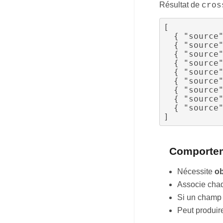
Résultat de
cros
[

  { "source": "France", "target": "Article", "weight": 4 },

  { "source": "Allemagne", "target": "Article", "weight": 2 },

  { "source": "Italie", "target": "Article", "weight": 2 },

  { "source": "Italie", "target": "Chapitre", "weight": 2 },

  { "source": "Espagne", "target": "Communication", "weight": 2 },

  { "source": "Allemagne", "target": "Chapitre", "weight": 1 },

  { "source": "France", "target": "Communication", "weight": 1 },

  { "source": "Espagne", "target": "Chapitre", "weight": 1 },

  { "source": "Allemagne", "target": "Communication", "weight": 1 }

Comporte
Nécessite
ob
Associe cha
Si un champ 
Peut produire