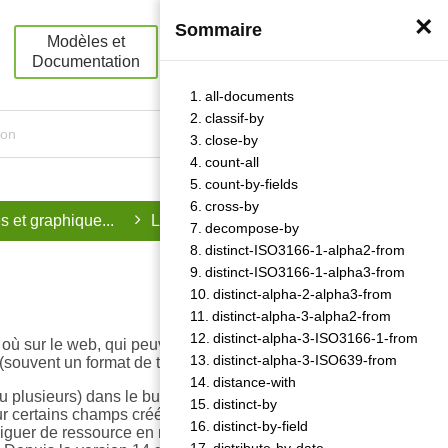
×
Sommaire
Modèles et
Démarrez
Documentation
avec nous
all-documents
classif-by
close-by
count-all
count-by-fields
cross-by
s et graphique...
Les routines
decompose-by
distinct-ISO3166-1-alpha2-from
distinct-ISO3166-1-alpha3-from
distinct-alpha-2-alpha3-from
distinct-alpha-3-alpha2-from
distinct-alpha-3-ISO3166-1-from
 où sur le web, qui peuvent effectuer des agrégations,
distinct-alpha-3-ISO639-from
(souvent un format de type graphique).
←
distance-with
u plusieurs) dans le but de créer un flux JSON
Sommaire
distinct-by
our certains champs créés dans la partie « Ressource
distinct-by-field
viguer de ressource en ressource en fonction des