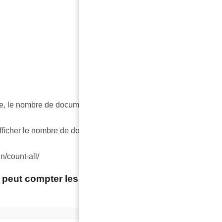
e, le nombre de documents se met à jour
fficher le nombre de documents sur la page d’accueil de
un/count-all/
 peut compter les « uris » dont on sait