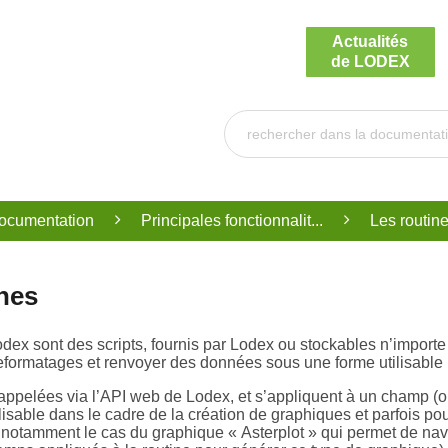
Actualités
de LODEX
ocumentation
Principales fonctionnalit...
Les routine
nes
dex sont des scripts, fournis par Lodex ou stockables n’importe
reformatages et renvoyer des données sous une forme utilisable 
 appelées via l’API web de Lodex, et s’appliquent à un champ (o
lisable dans le cadre de la création de graphiques et parfois p
st notamment le cas du graphique « Asterplot » qui permet de na