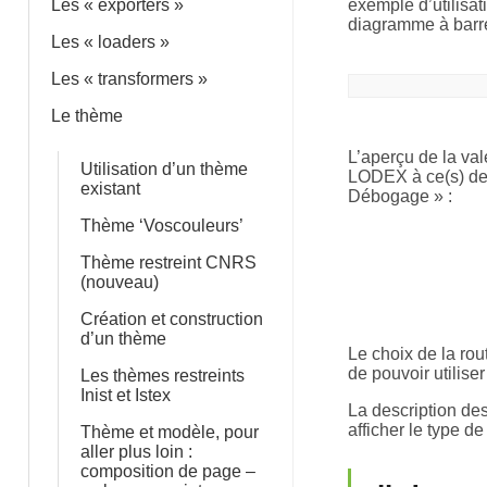
Les « exporters »
exemple d’utilisat
diagramme à barre
Les « loaders »
Les « transformers »
Le thème
L’aperçu de la val
Utilisation d’un thème
LODEX à ce(s) dern
existant
Débogage » :
Thème ‘Voscouleurs’
Thème restreint CNRS
(nouveau)
Création et construction
d’un thème
Le choix de la rou
de pouvoir utilise
Les thèmes restreints
Inist et Istex
La description des
afficher le type d
Thème et modèle, pour
aller plus loin :
composition de page –