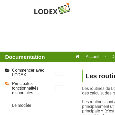
Documentation
Accueil
D
Commencer avec
Les routi
LODEX
Principales
fonctionnalités
Les routines de Lo
disponibles
des calculs, des 
Les routines sont
Le modèle
principalement uti
principale » (c’e