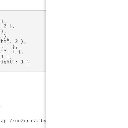
.
).
/api/run/cross-by/pays/pays/