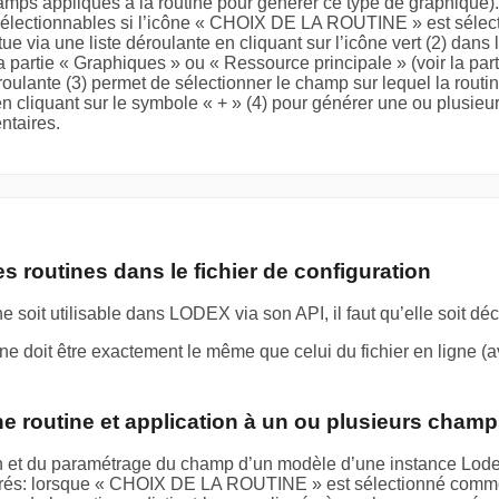
hamps appliqués à la routine pour générer ce type de graphique)
sélectionnables si l’icône « CHOIX DE LA ROUTINE » est sélect
ctue via une liste déroulante en cliquant sur l’icône vert (2) da
a partie « Graphiques » ou « Ressource principale » (voir la par
oulante (3) permet de sélectionner le champ sur lequel la routine
 cliquant sur le symbole « + » (4) pour générer une ou plusieurs
taires.
s routines dans le fichier de configuration
e soit utilisable dans LODEX via son API, il faut qu’elle soit dé
ne doit être exactement le même que celui du fichier en ligne (avec
ne routine et application à un ou plusieurs cham
on et du paramétrage du champ d’un modèle d’une instance Lodex,
arés: lorsque « CHOIX DE LA ROUTINE » est sélectionné comme