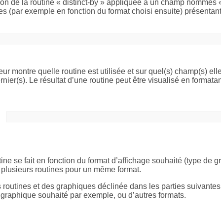
ion de la routine « distinct-by » appliquée à un champ nommés «
s (par exemple en fonction du format choisi ensuite) présenta
eur montre quelle routine est utilisée et sur quel(s) champ(s) ell
ier(s). Le résultat d’une routine peut être visualisé en formata
tine se fait en fonction du format d’affichage souhaité (type de 
r plusieurs routines pour un même format.
 routines et des graphiques déclinée dans les parties suivantes a
e graphique souhaité par exemple, ou d’autres formats.