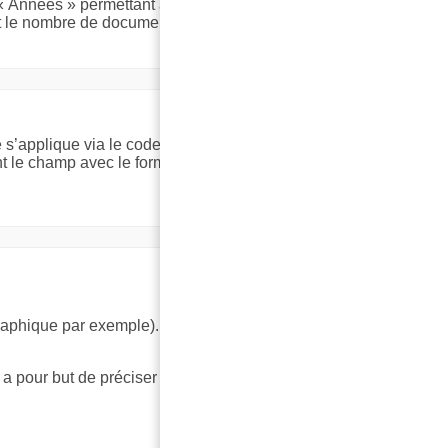
 Années » permettant ainsi l’accès à la production d’un
nt le nombre de documents publiés par année.
e s’applique via le code à 4 caractères attribué par
nt le champ avec le format « Autre – Format Json et
graphique par exemple). Dans certains cas, il est possible
 pour but de préciser la ou les routines utilisables pour