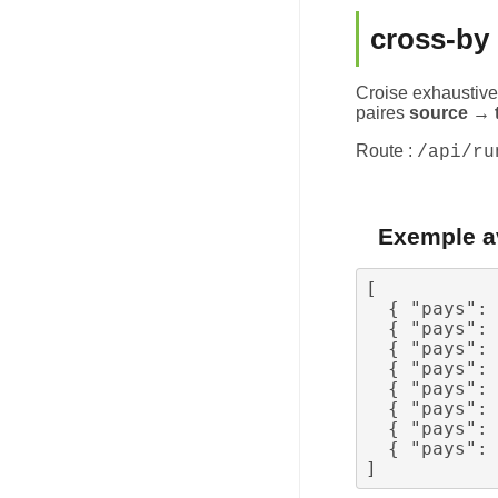
cross-by
Croise exhaustive
paires
source → 
Route :
/api/ru
Exemple av
[

  { "pays": ["France", "Allemagne"], "type_document": "Article" },

  { "pays": ["France", "Italie"], "type_document": "Article" },

  { "pays": ["Allemagne", "Italie"], "type_document": "Chapitre" },

  { "pays": ["France", "Espagne"], "type_document": "Communication" },

  { "pays": ["France", "Allemagne", "Italie"], "type_document": "Article" },

  { "pays": ["Espagne", "Italie"], "type_document": "Chapitre" },

  { "pays": ["France"], "type_document": "Article" },

  { "pays": ["Allemagne", "Espagne"], "type_document": "Communication" }
