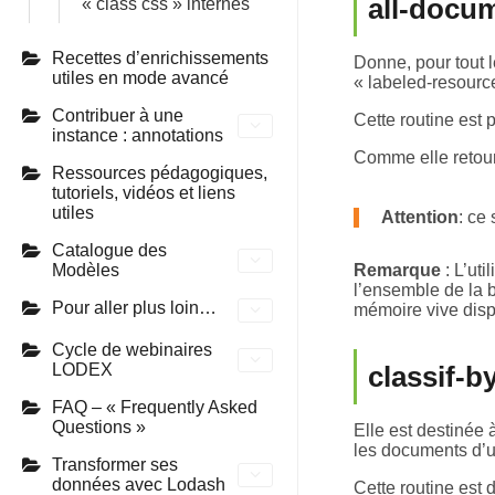
all-docu
« class css » internes
Recettes d’enrichissements
Donne, pour tout 
utiles en mode avancé
« labeled-resourc
Contribuer à une
Cette routine est 
instance : annotations
Comme elle retour
Ressources pédagogiques,
tutoriels, vidéos et liens
utiles
Attention
: ce
Catalogue des
Modèles
Remarque
: L’uti
l’ensemble de la 
Pour aller plus loin…
mémoire vive disp
Cycle de webinaires
LODEX
classif-b
FAQ – « Frequently Asked
Questions »
Elle est destinée
les documents d’u
Transformer ses
données avec Lodash
Cette routine est 