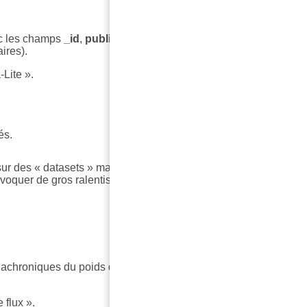
ec les champs
_id
,
publicationDate
,
uri
, et
total (
cf.
ires).
-Lite ».
és.
sur des « datasets » massifs, car cela équivaut à exporter
oquer de gros ralentissements en fonction de la
s diachroniques du poids de thématiques contenues dans
 flux ».