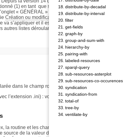
distribute-by-date
. Depuis la version 14 de LODEX, les routines
ionné (1) en tant que source de la valeur du champ à
distribute-by-decadal
ns l’onglet « GÉNÉRAL » lors de la création d’un champ
distribute-by-interval
tie
Création ou modification d’un modèle
). Une
filter
 va s’appliquer et il est aussi possible d’ajouter
get-fields
 autres listes déroulantes (5) afin de sélectionner des
graph-by
group-and-sum-with
hierarchy-by
pairing-with
labeled-resources
sparql-query
sub-resources-asterplot
sub-resources-co-occurences
clarée dans le champ routine du fichier de configuration.
syndication
syndication-from
 l’extension .ini) : voir la partie «
Les paramètres
total-of
tree-by
ventilate-by
ps
 la routine et les champs sur laquelle elle s’applique
 source de la valeur du champ. Ci-dessous, un