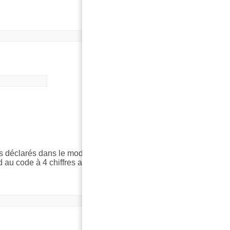
éclarés dans le modèle et renvoie les résultats selon
d au code à 4 chiffres attribué à chaque champ par