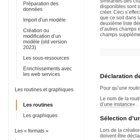
similarités des c
Préparation des
disponibles sont 
données
créer. Ceci s’effe
que ce soit dans l
Import d’un modèle
deuxième liste dér
d’autres champs en
Création ou
champs supplémen
modification d’un
modèle (old version
2023)
Les sous-ressources
Enrichissements avec
les web services
Déclaration de
Pour qu’une routin
Les routines et graphiques
Le nom de la routi
d’une instance
« .
Les routines
Les graphiques
Sélection d’u
Lors de la créati
Les « formats »
doivent être décl