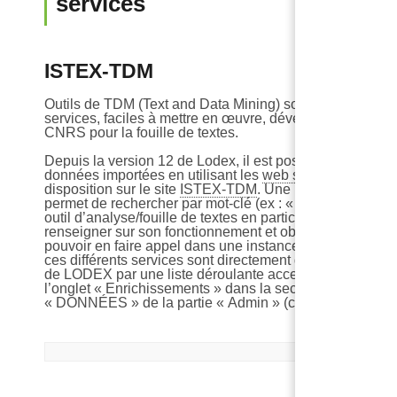
services
ISTEX-TDM
Outils de TDM (Text and Data Mining) sous forme de
we
services, faciles à
mettre en œuvre, développés par Inist
CNRS pour la fouille de textes.
Depuis la version 12 de Lodex, il est possible d’enrichir 
données importées en utilisant les
web services
mis à
disposition sur le site
ISTEX-TDM
. Une barre de recher
permet de rechercher par mot-clé (ex : « Classification) 
outil d’analyse/fouille de textes en particulier afin de se
renseigner sur son fonctionnement et obtenir l’URL pour
pouvoir en faire appel dans une instance (1). Par ailleurs
ces différents services sont directement disponibles à par
de LODEX par une liste déroulante accessible depuis
l’onglet « Enrichissements » dans la section
« DONNÉES » de la partie « Admin » (cf. .ci-dessous)