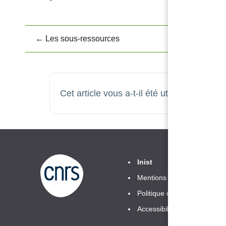
← Les sous-ressources
Navigation
de
doc
Cet article vous a-t-il été utile ?
Non
Inist
Mentions légales
Politique de confidentialité
Accessibilité