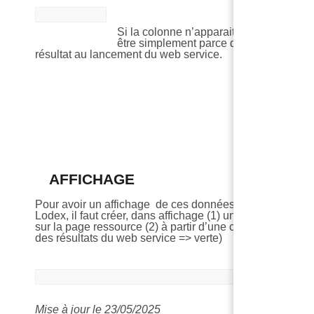
Si la colonne n’apparait pas, c’est peut
être simplement parce qu’il n’y aucun
résultat au lancement du web service.
AFFICHAGE
Pour avoir un affichage de ces données sur notre insta
Lodex, il faut créer, dans affichage (1) un nouveau cham
sur la page ressource (2) à partir d’une colonne (3)(celle
des résultats du web service => verte)
Mise à jour le 23/05/2025