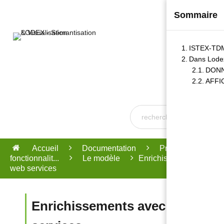
Sommaire
Actualités
LODEX
ISTEX-TD
Modèles 
Dans Lode
Documentat
DON
AFFI
Démarre
avec nou
Accueil
Documentation
Principales
fonctionnalit...
Le modèle
Enrichissements avec l
web services
Enrichissements avec les web