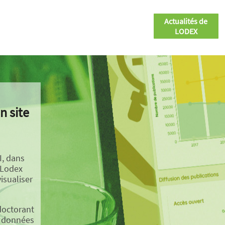
Actualités de
LODEX
n site
I, dans
 Lodex
isualiser
doctorant
s données