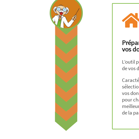
Prépar
vos d
L’outil
de vos 
Caractér
sélectio
vos don
pour cha
meilleur
de la pa